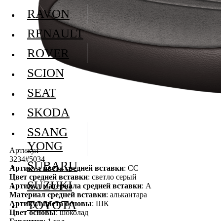
RAVON
RENAULT
ROVER
SCION
SEAT
SKODA
SSANG
YONG
Артикул
3234#5034
SUBARU
Артикул цвета средней вставки
: СС
Цвет средней вставки
: светло серый
SUZUKI
Артикул материала средней вставки
: А
Материал средней вставки
: алькантара
TOYOTA
Артикул цвета основы
: ШК
Цвет основы
: шоколад