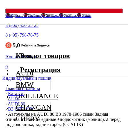
Фабрика по пошиву автомобильных чехлов
8 (800) 450-35-25
8 (495) 798-78-75
Каталог товаров
Вход
Пошив на заказ
0
Регистрация
AUDI
Индивидуальный пошив
BMW
Главная страница
›
Каталог
BRILLIANCE
›
AUDI
›
AUDI 80
CHANGAN
›
В3 1978-1986
›
Авточехлы на AUDI 80 В3 1978-1986 седан Задняя
CHERY
спинка и сидение единые +подлокотник (молния), 2 перед
подголовника, задние горбы (ССАШК)