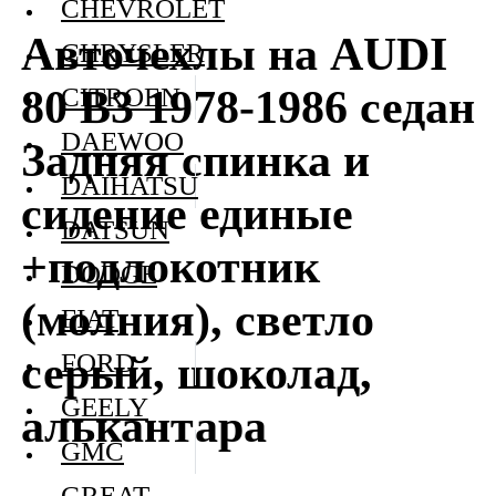
CHEVROLET
Авточехлы на AUDI
CHRYSLER
80 В3 1978-1986 седан
CITROEN
DAEWOO
Задняя спинка и
DAIHATSU
сидение единые
DATSUN
+подлокотник
DODGE
(молния), светло
FIAT
серый, шоколад,
FORD
GEELY
алькантара
GMC
GREAT