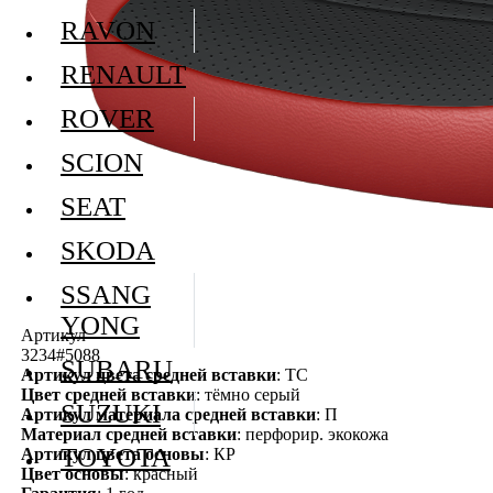
RAVON
RENAULT
ROVER
SCION
SEAT
SKODA
SSANG
YONG
Артикул
3234#5088
SUBARU
Артикул цвета средней вставки
: ТС
Цвет средней вставки
: тёмно серый
SUZUKI
Артикул материала средней вставки
: П
Материал средней вставки
: перфорир. экокожа
TOYOTA
Артикул цвета основы
: КР
Цвет основы
: красный