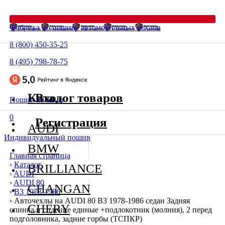
Фабрика по пошиву автомобильных чехлов
8 (800) 450-35-25
8 (495) 798-78-75
Каталог товаров
Вход
Пошив на заказ
0
Регистрация
AUDI
Индивидуальный пошив
BMW
Главная страница
›
Каталог
BRILLIANCE
›
AUDI
›
AUDI 80
CHANGAN
›
В3 1978-1986
›
Авточехлы на AUDI 80 В3 1978-1986 седан Задняя
CHERY
спинка и сидение единые +подлокотник (молния), 2 перед
подголовника, задние горбы (ТСПКР)