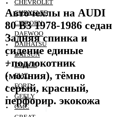
CHEVROLET
Авточехлы на AUDI
CHRYSLER
80 В3 1978-1986 седан
CITROEN
DAEWOO
Задняя спинка и
DAIHATSU
сидение единые
DATSUN
+подлокотник
DODGE
(молния), тёмно
FIAT
серый, красный,
FORD
GEELY
перфорир. экокожа
GMC
GREAT