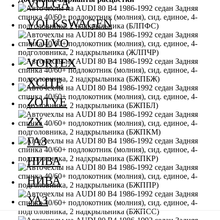
VOLGA
VOLKSWAGEN
VOLVO
VORTEX
XCITE
ZOTYE
ZX
ГАЗ
НИВА
НИВА
УАЗ