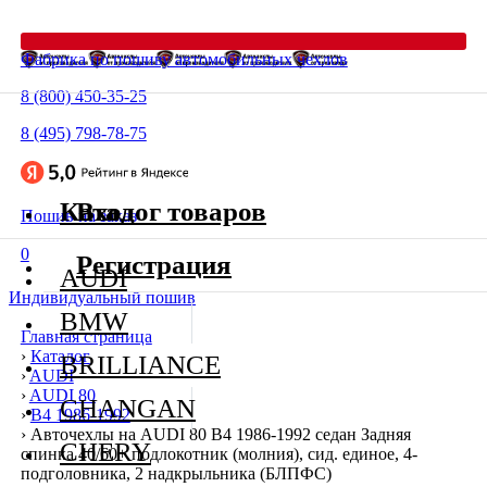
Фабрика по пошиву автомобильных чехлов
8 (800) 450-35-25
8 (495) 798-78-75
Каталог товаров
Вход
Пошив на заказ
0
Регистрация
AUDI
Индивидуальный пошив
BMW
Главная страница
›
Каталог
BRILLIANCE
›
AUDI
›
AUDI 80
CHANGAN
›
В4 1986-1992
›
Авточехлы на AUDI 80 В4 1986-1992 седан Задняя
CHERY
спинка 40/60+ подлокотник (молния), сид. единое, 4-
подголовника, 2 надкрыльника (БЛПФС)