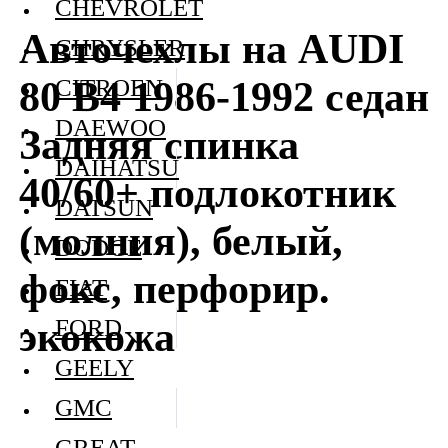
CHEVROLET
Авточехлы на AUDI
CHRYSLER
80 В4 1986-1992 седан
CITROEN
DAEWOO
Задняя спинка
DAIHATSU
40/60+ подлокотник
DATSUN
(молния), белый,
DODGE
фокс, перфорир.
FIAT
экокожа
FORD
GEELY
GMC
GREAT