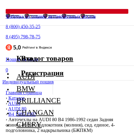
Фабрика по пошиву автомобильных чехлов
8 (800) 450-35-25
8 (495) 798-78-75
Каталог товаров
Вход
Пошив на заказ
0
Регистрация
AUDI
Индивидуальный пошив
BMW
Главная страница
›
Каталог
BRILLIANCE
›
AUDI
›
AUDI 80
CHANGAN
›
В4 1986-1992
›
Авточехлы на AUDI 80 В4 1986-1992 седан Задняя
CHERY
спинка 40/60+ подлокотник (молния), сид. единое, 4-
подголовника, 2 надкрыльника (БЖПКМ)