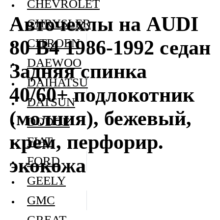
CHEVROLET
Авточехлы на AUDI
CHRYSLER
80 В4 1986-1992 седан
CITROEN
DAEWOO
Задняя спинка
DAIHATSU
40/60+ подлокотник
DATSUN
(молния), бежевый,
DODGE
крем, перфорир.
FIAT
экокожа
FORD
GEELY
GMC
GREAT