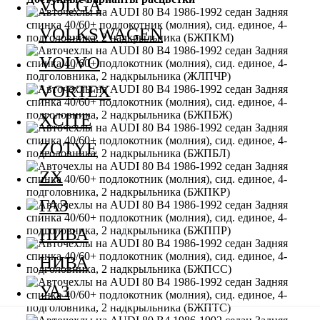
VOLGA
VOLKSWAGEN
VOLVO
VORTEX
XCITE
ZOTYE
ZX
ГАЗ
НИВА
НИВА
УАЗ