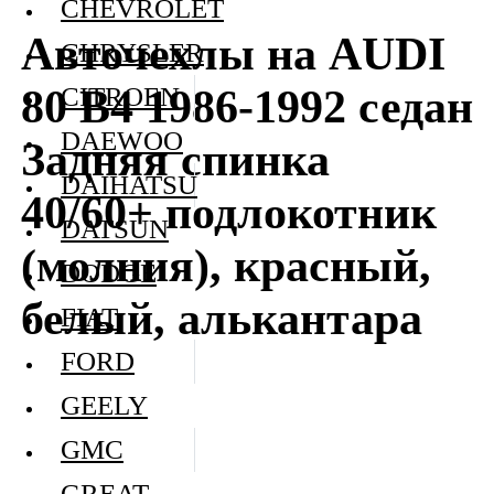
CHEVROLET
Авточехлы на AUDI
CHRYSLER
80 В4 1986-1992 седан
CITROEN
DAEWOO
Задняя спинка
DAIHATSU
40/60+ подлокотник
DATSUN
(молния), красный,
DODGE
белый, алькантара
FIAT
FORD
GEELY
GMC
GREAT