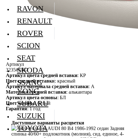
RAVON
RENAULT
ROVER
SCION
SEAT
Артикул
SKODA
3235#5187
Артикул цвета средней вставки
: КР
Цвет средней вставки
: красный
SSANG
Артикул материала средней вставки
: А
YONG
Материал средней вставки
: алькантара
Артикул цвета основы
: БЛ
SUBARU
Цвет основы
: белый
Гарантия
: 1 год
SUZUKI
Доступные варианты расцветки
TOYOTA