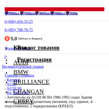
Фабрика по пошиву автомобильных чехлов
8 (800) 450-35-25
8 (495) 798-78-75
Каталог товаров
Вход
Пошив на заказ
0
Регистрация
AUDI
Индивидуальный пошив
BMW
Главная страница
›
Каталог
BRILLIANCE
›
AUDI
›
AUDI 80
CHANGAN
›
В4 1986-1992
›
Авточехлы на AUDI 80 В4 1986-1992 седан Задняя
CHERY
спинка 40/60+ подлокотник (молния), сид. единое, 4-
подголовника, 2 надкрыльника (КРАБЛ)