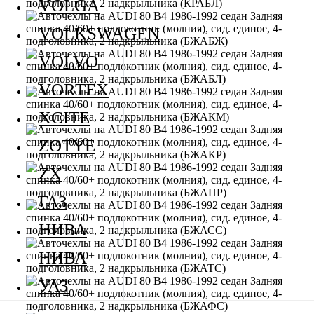
VOLGA
VOLKSWAGEN
VOLVO
VORTEX
XCITE
ZOTYE
ZX
ГАЗ
НИВА
НИВА
УАЗ