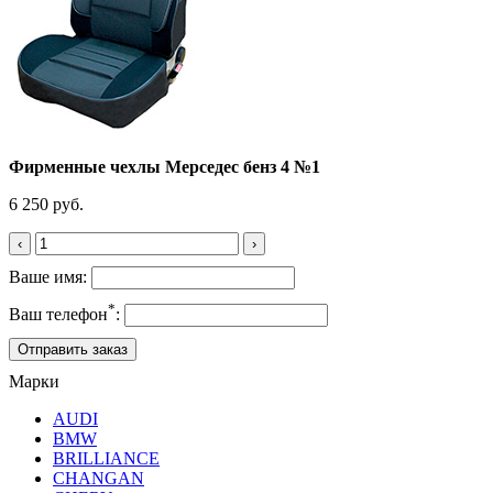
Фирменные чехлы Мерседес бенз 4 №1
6 250 руб.
‹
›
Ваше имя:
*
Ваш телефон
:
Марки
AUDI
BMW
BRILLIANCE
CHANGAN