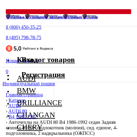
Фабрика по пошиву автомобильных чехлов
8 (800) 450-35-25
8 (495) 798-78-75
Каталог товаров
Вход
Пошив на заказ
0
Регистрация
AUDI
Индивидуальный пошив
BMW
Главная страница
›
Каталог
BRILLIANCE
›
AUDI
›
AUDI 80
CHANGAN
›
В4 1986-1992
›
Авточехлы на AUDI 80 В4 1986-1992 седан Задняя
CHERY
спинка 40/60+ подлокотник (молния), сид. единое, 4-
подголовника, 2 надкрыльника (ОЖПСС)