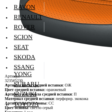
RAVON
RENAULT
ROVER
SCION
SEAT
SKODA
SSANG
YONG
Артикул
3235#5230
SUBARU
Артикул цвета средней вставки
: ОЖ
Цвет средней вставки
: оранжевый
SUZUKI
Артикул материала средней вставки
: П
Материал средней вставки
: перфорир. экокожа
TOYOTA
Артикул цвета основы
: СС
Цвет основы
: светло серый