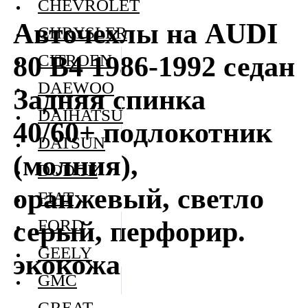
CHEVROLET
Авточехлы на AUDI
CHRYSLER
80 В4 1986-1992 седан
CITROEN
DAEWOO
Задняя спинка
DAIHATSU
40/60+ подлокотник
DATSUN
(молния),
DODGE
оранжевый, светло
FIAT
серый, перфорир.
FORD
GEELY
экокожа
GMC
GREAT