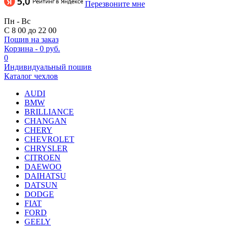
Перезвоните мне
Пн - Вс
С 8 00 до 22 00
Пошив на заказ
Корзина
-
0 руб.
0
Индивидуальный пошив
Каталог чехлов
AUDI
BMW
BRILLIANCE
CHANGAN
CHERY
CHEVROLET
CHRYSLER
CITROEN
DAEWOO
DAIHATSU
DATSUN
DODGE
FIAT
FORD
GEELY