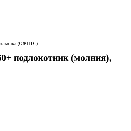
дкрыльника (ОЖПТС)
60+ подлокотник (молния),