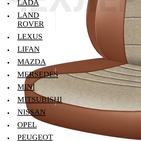
LADA
LAND
ROVER
LEXUS
LIFAN
MAZDA
MERSEDES
MINI
MITSUBISHI
NISSAN
OPEL
PEUGEOT