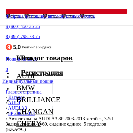
Фабрика по пошиву автомобильных чехлов
8 (800) 450-35-25
8 (495) 798-78-75
Каталог товаров
Вход
Пошив на заказ
0
Регистрация
AUDI
Индивидуальный пошив
BMW
Главная страница
›
Каталог
BRILLIANCE
›
AUDI
›
AUDI A3
CHANGAN
›
8P 2003-2013
›
Авточехлы на AUDI A3 8P 2003-2013 хетчбек, 3-5d
CHERY
Задняя спинка 40/60, сидение единое, 5 подголов
(БЖАФС)