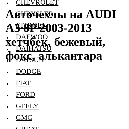
CHEVROLET
Авточехлы на AUDI
CHRYSLER
A3 8P 2003-2013
CITROEN
DAEWOO
хетчбек, бежевый,
DAIHATSU
фокс, алькантара
DATSUN
DODGE
FIAT
FORD
GEELY
GMC
GREAT