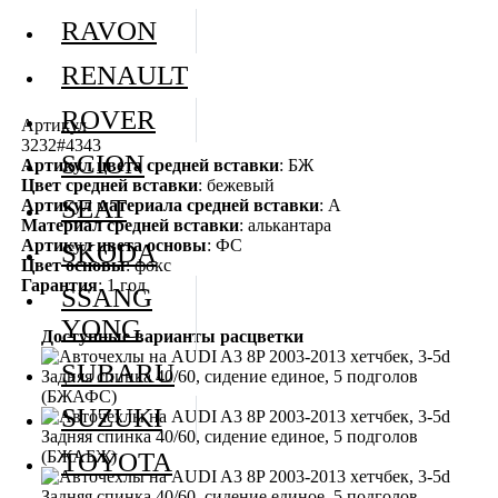
RAVON
RENAULT
ROVER
Артикул
3232#4343
SCION
Артикул цвета средней вставки
: БЖ
Цвет средней вставки
: бежевый
SEAT
Артикул материала средней вставки
: А
Материал средней вставки
: алькантара
Артикул цвета основы
: ФС
SKODA
Цвет основы
: фокс
Гарантия
: 1 год
SSANG
YONG
Доступные варианты расцветки
SUBARU
SUZUKI
TOYOTA