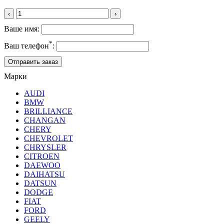
‹
›
Ваше имя:
*
Ваш телефон
:
Марки
AUDI
BMW
BRILLIANCE
CHANGAN
CHERY
CHEVROLET
CHRYSLER
CITROEN
DAEWOO
DAIHATSU
DATSUN
DODGE
FIAT
FORD
GEELY