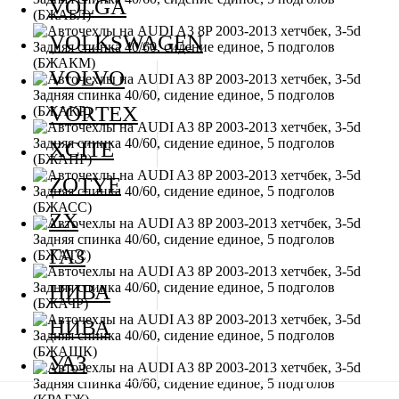
VOLGA
VOLKSWAGEN
VOLVO
VORTEX
XCITE
ZOTYE
ZX
ГАЗ
НИВА
НИВА
УАЗ