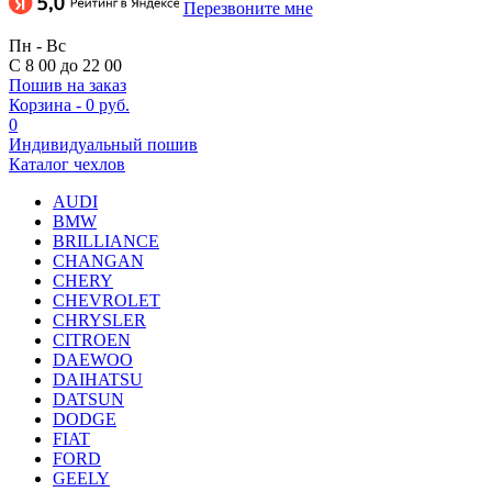
Перезвоните мне
Пн - Вс
С 8 00 до 22 00
Пошив на заказ
Корзина
-
0 руб.
0
Индивидуальный пошив
Каталог чехлов
AUDI
BMW
BRILLIANCE
CHANGAN
CHERY
CHEVROLET
CHRYSLER
CITROEN
DAEWOO
DAIHATSU
DATSUN
DODGE
FIAT
FORD
GEELY