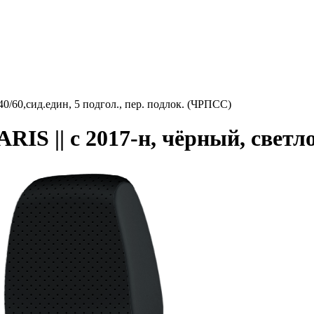
0/60,сид.един, 5 подгол., пер. подлок. (ЧРПСС)
S || с 2017-н, чёрный, светло