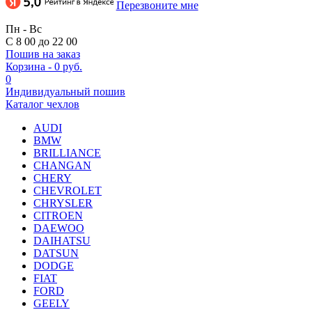
Перезвоните мне
Пн - Вс
С 8 00 до 22 00
Пошив на заказ
Корзина
-
0 руб.
0
Индивидуальный пошив
Каталог чехлов
AUDI
BMW
BRILLIANCE
CHANGAN
CHERY
CHEVROLET
CHRYSLER
CITROEN
DAEWOO
DAIHATSU
DATSUN
DODGE
FIAT
FORD
GEELY