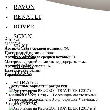
RAVON
RENAULT
ROVER
SCION
Артикул
318#3746
SEAT
Артикул цвета средней вставки
: ФС
Цвет средней вставки
: фокс
SKODA
Артикул материала средней вставки
: П
Материал средней вставки
: перфорир. экокожа
SSANG
Артикул цвета основы
: БЛ
Цвет основы
: белый
YONG
Гарантия
: 1 год
SUBARU
Доступные варианты расцветки
SUZUKI
TOYOTA