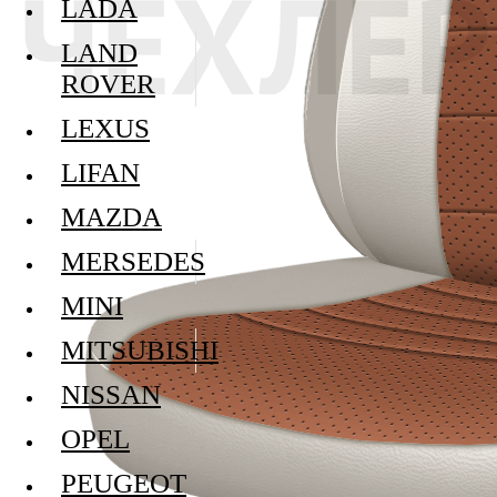
LADA
LAND
ROVER
LEXUS
LIFAN
MAZDA
MERSEDES
MINI
MITSUBISHI
NISSAN
OPEL
PEUGEOT