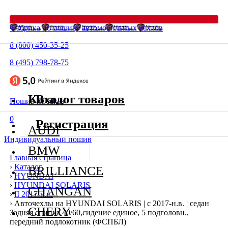
Фабрика по пошиву автомобильных чехлов
8 (800) 450-35-25
8 (495) 798-78-75
Каталог товаров
Вход
Пошив на заказ
0
Регистрация
AUDI
Индивидуальный пошив
BMW
Главная страница
›
Каталог
BRILLIANCE
›
HYUNDAI
›
HYUNDAI SOLARIS
CHANGAN
›
II 2017-н.в.
›
Авточехлы на HYUNDAI SOLARIS | с 2017-н.в. | седан
CHERY
Задняя спинка 40/60,сидение единое, 5 подголовн.,
передний подлокотник (ФСПБЛ)