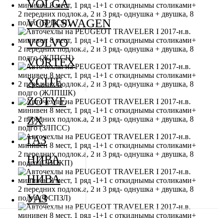
VOLGA
VOLKSWAGEN
VOLVO
VORTEX
XCITE
ZOTYE
ZX
ГАЗ
НИВА
НИВА
УАЗ