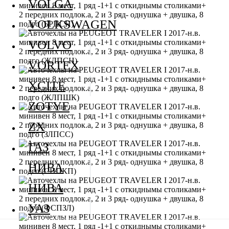
VOLGA
VOLKSWAGEN
VOLVO
VORTEX
XCITE
ZOTYE
ZX
ГАЗ
НИВА
НИВА
УАЗ