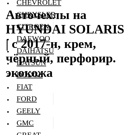
CHEVROLET
Авточехлы на
CHRYSLER
HYUNDAI SOLARIS
CITROEN
DAEWOO
| с 2017-н, крем,
DAIHATSU
чёрный, перфорир.
DATSUN
экокожа
DODGE
FIAT
FORD
GEELY
GMC
GREAT