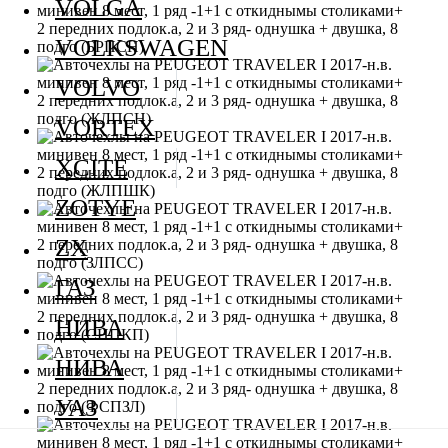
VOLGA
VOLKSWAGEN
VOLVO
VORTEX
XCITE
ZOTYE
ZX
ГАЗ
НИВА
НИВА
УАЗ