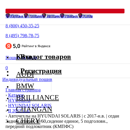
Фабрика по пошиву автомобильных чехлов
8 (800) 450-35-25
8 (495) 798-78-75
Каталог товаров
Вход
Пошив на заказ
0
Регистрация
AUDI
Индивидуальный пошив
BMW
Главная страница
›
Каталог
BRILLIANCE
›
HYUNDAI
›
HYUNDAI SOLARIS
CHANGAN
›
II 2017-н.в.
›
Авточехлы на HYUNDAI SOLARIS | с 2017-н.в. | седан
CHERY
Задняя спинка 40/60,сидение единое, 5 подголовн.,
передний подлокотник (КМПФС)