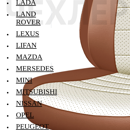
LADA
LAND
ROVER
LEXUS
LIFAN
MAZDA
MERSEDES
MINI
MITSUBISHI
NISSAN
OPEL
PEUGEOT