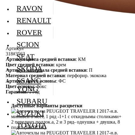
RAVON
RENAULT
ROVER
SCION
Артикул
318#3563
SEAT
Артикул цвета средней вставки
: КМ
Цвет средней вставки
: крем
SKODA
Артикул материала средней вставки
: П
Материал средней вставки
: перфорир. экокожа
SSANG
Артикул цвета основы
: ФС
Цвет основы
: фокс
YONG
Гарантия
: 1 год
SUBARU
Доступные варианты расцветки
SUZUKI
TOYOTA