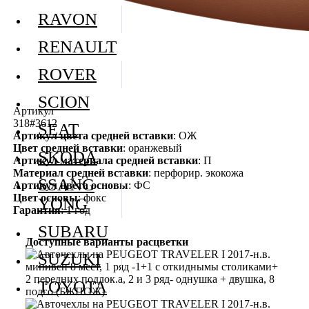
RAVON
RENAULT
ROVER
SCION
Артикул
318#3612
SEAT
Артикул цвета средней вставки
: ОЖ
Цвет средней вставки
: оранжевый
SKODA
Артикул материала средней вставки
: П
Материал средней вставки
: перфорир. экокожа
SSANG
Артикул цвета основы
: ФС
Цвет основы
: фокс
YONG
Гарантия
: 1 год
SUBARU
Доступные варианты расцветки
SUZUKI
TOYOTA