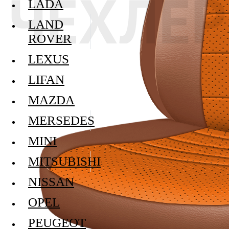
LADA
LAND
ROVER
LEXUS
LIFAN
MAZDA
MERSEDES
MINI
MITSUBISHI
NISSAN
OPEL
PEUGEOT