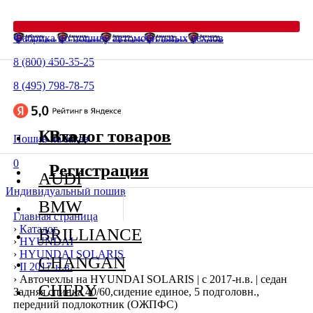
Фабрика по пошиву автомобильных чехлов
8 (800) 450-35-25
8 (495) 798-78-75
Каталог товаров
Вход
Пошив на заказ
0
Регистрация
AUDI
Индивидуальный пошив
BMW
Главная страница
›
Каталог
BRILLIANCE
›
HYUNDAI
›
HYUNDAI SOLARIS
CHANGAN
›
II 2017-н.в.
›
Авточехлы на HYUNDAI SOLARIS | с 2017-н.в. | седан
CHERY
Задняя спинка 40/60,сидение единое, 5 подголовн.,
передний подлокотник (ОЖПФС)