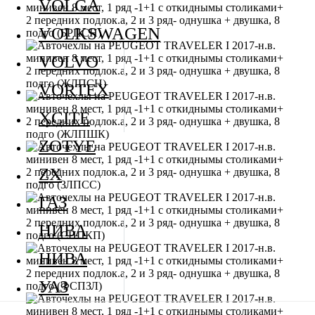
VOLGA
VOLKSWAGEN
VOLVO
VORTEX
XCITE
ZOTYE
ZX
ГАЗ
НИВА
НИВА
УАЗ