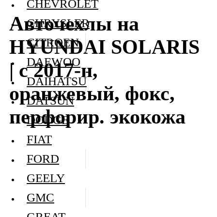
CHEVROLET
Авточехлы на
CHRYSLER
HYUNDAI SOLARIS
CITROEN
DAEWOO
| с 2017-н,
DAIHATSU
оранжевый, фокс,
DATSUN
перфорир. экокожа
DODGE
FIAT
FORD
GEELY
GMC
GREAT