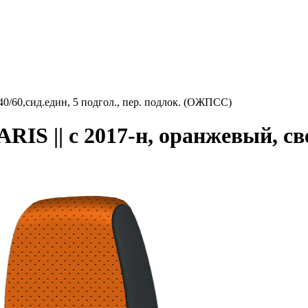
0/60,сид.един, 5 подгол., пер. подлок. (ОЖПСС)
S || с 2017-н, оранжевый, св