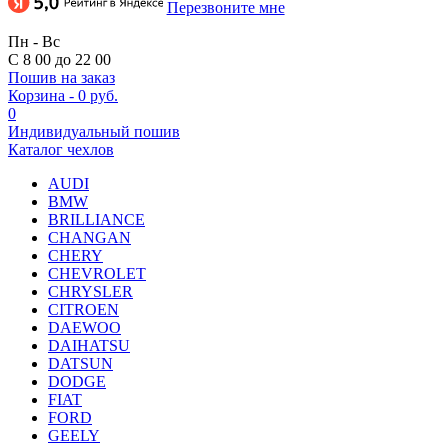
Перезвоните мне
Пн - Вс
С 8 00 до 22 00
Пошив на заказ
Корзина
-
0 руб.
0
Индивидуальный пошив
Каталог чехлов
AUDI
BMW
BRILLIANCE
CHANGAN
CHERY
CHEVROLET
CHRYSLER
CITROEN
DAEWOO
DAIHATSU
DATSUN
DODGE
FIAT
FORD
GEELY