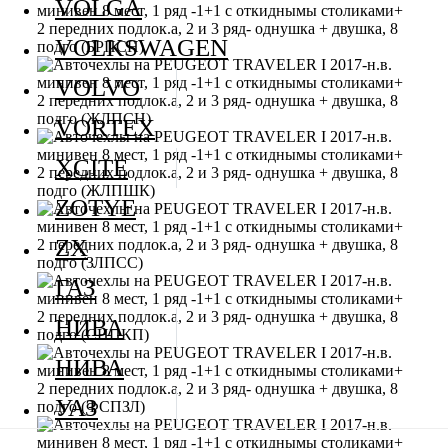
VOLGA
VOLKSWAGEN
VOLVO
VORTEX
XCITE
ZOTYE
ZX
ГАЗ
НИВА
НИВА
УАЗ