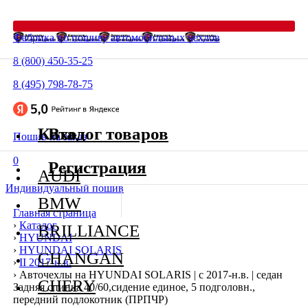
Фабрика по пошиву автомобильных чехлов
8 (800) 450-35-25
8 (495) 798-78-75
Каталог товаров
Вход
Пошив на заказ
0
Регистрация
AUDI
Индивидуальный пошив
BMW
Главная страница
›
Каталог
BRILLIANCE
›
HYUNDAI
›
HYUNDAI SOLARIS
CHANGAN
›
II 2017-н.в.
›
Авточехлы на HYUNDAI SOLARIS | с 2017-н.в. | седан
CHERY
Задняя спинка 40/60,сидение единое, 5 подголовн.,
передний подлокотник (ПРПЧР)