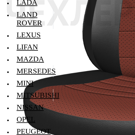
LADA
LAND
ROVER
LEXUS
LIFAN
MAZDA
MERSEDES
MINI
MITSUBISHI
NISSAN
OPEL
PEUGEOT