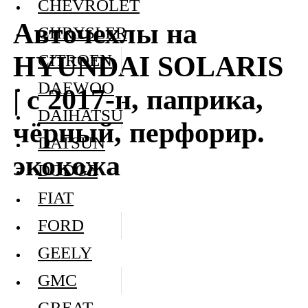
CHEVROLET
Авточехлы на
CHRYSLER
HYUNDAI SOLARIS
CITROEN
DAEWOO
| с 2017-н, паприка,
DAIHATSU
чёрный, перфорир.
DATSUN
экокожа
DODGE
FIAT
FORD
GEELY
GMC
GREAT