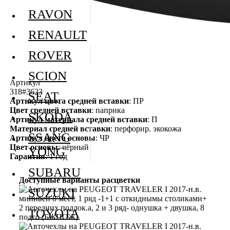
RAVON
RENAULT
ROVER
SCION
Артикул
318#3623
SEAT
Артикул цвета средней вставки
: ПР
Цвет средней вставки
: паприка
SKODA
Артикул материала средней вставки
: П
Материал средней вставки
: перфорир. экокожа
SSANG
Артикул цвета основы
: ЧР
Цвет основы
: чёрный
YONG
Гарантия
: 1 год
SUBARU
Доступные варианты расцветки
SUZUKI
TOYOTA