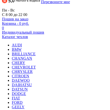
Перезвоните мне
Пн - Вс
С 8 00 до 22 00
Пошив на заказ
Корзина
-
0 руб.
0
Индивидуальный пошив
Каталог чехлов
AUDI
BMW
BRILLIANCE
CHANGAN
CHERY
CHEVROLET
CHRYSLER
CITROEN
DAEWOO
DAIHATSU
DATSUN
DODGE
FIAT
FORD
GEELY