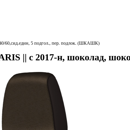
40/60,сид.един, 5 подгол., пер. подлок. (ШКАШК)
S || с 2017-н, шоколад, шоко