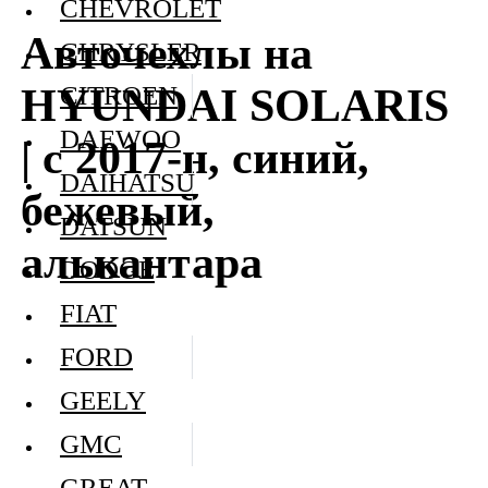
CHEVROLET
Авточехлы на
CHRYSLER
HYUNDAI SOLARIS
CITROEN
DAEWOO
| с 2017-н, синий,
DAIHATSU
бежевый,
DATSUN
алькантара
DODGE
FIAT
FORD
GEELY
GMC
GREAT