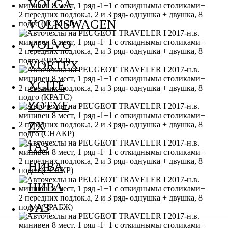
VOLGA
VOLKSWAGEN
VOLVO
VORTEX
XCITE
ZOTYE
ZX
ГАЗ
НИВА
НИВА
УАЗ