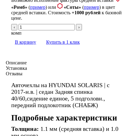
Возможно исполнение фактуры средней вставки
«Ромб»
(
пример
) или
«Соты»
(
пример
) в цвет
средней вставки. Стоимость
+1000 рублей
к базовой
цене.
‹
›
комп
В корзину
Купить в 1 клик
Описание
Установка
Отзывы
Авточехлы на HYUNDAI SOLARIS | с
2017-н.в. | седан Задняя спинка
40/60,сидение единое, 5 подголовн.,
передний подлокотник (СНАБЖ)
Подробные характеристики
Толщина:
1.1 мм (средняя вставка) и 1.0
мм основа