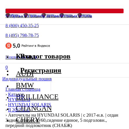
Фабрика по пошиву автомобильных чехлов
8 (800) 450-35-25
8 (495) 798-78-75
Каталог товаров
Вход
Пошив на заказ
0
Регистрация
AUDI
Индивидуальный пошив
BMW
Главная страница
›
Каталог
BRILLIANCE
›
HYUNDAI
›
HYUNDAI SOLARIS
CHANGAN
›
II 2017-н.в.
›
Авточехлы на HYUNDAI SOLARIS | с 2017-н.в. | седан
CHERY
Задняя спинка 40/60,сидение единое, 5 подголовн.,
передний подлокотник (СНАБЖ)