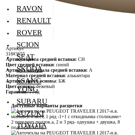
RAVON
RENAULT
ROVER
SCION
Артикул
318#3655
SEAT
Артикул цвета средней вставки
: СН
Цвет средней вставки
: синий
SKODA
Артикул материала средней вставки
: А
Материал средней вставки
: алькантара
SSANG
Артикул цвета основы
: БЖ
Цвет основы
: бежевый
YONG
Гарантия
: 1 год
SUBARU
Доступные варианты расцветки
SUZUKI
TOYOTA