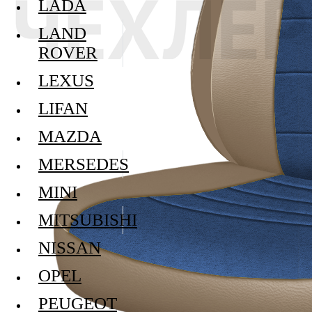
LADA
LAND
ROVER
LEXUS
LIFAN
MAZDA
MERSEDES
MINI
MITSUBISHI
NISSAN
OPEL
PEUGEOT