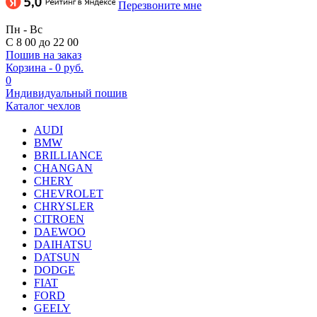
Перезвоните мне
Пн - Вс
С 8 00 до 22 00
Пошив на заказ
Корзина
-
0 руб.
0
Индивидуальный пошив
Каталог чехлов
AUDI
BMW
BRILLIANCE
CHANGAN
CHERY
CHEVROLET
CHRYSLER
CITROEN
DAEWOO
DAIHATSU
DATSUN
DODGE
FIAT
FORD
GEELY