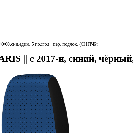
0/60,сид.един, 5 подгол., пер. подлок. (СНПЧР)
S || с 2017-н, синий, чёрный