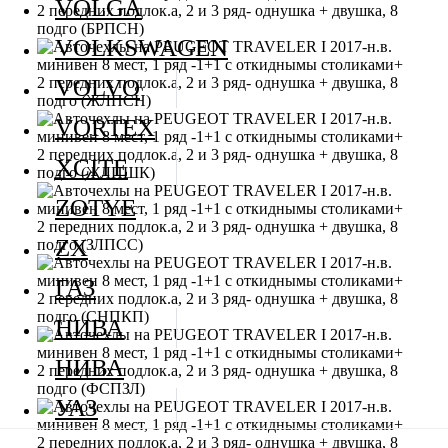
VOLGA
VOLKSWAGEN
VOLVO
VORTEX
XCITE
ZOTYE
ZX
ГАЗ
НИВА
НИВА
УАЗ