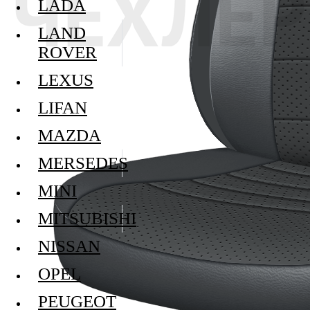
LADA
LAND
ROVER
LEXUS
LIFAN
MAZDA
MERSEDES
MINI
MITSUBISHI
NISSAN
OPEL
PEUGEOT