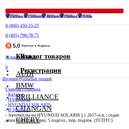
Фабрика по пошиву автомобильных чехлов
8 (800) 450-35-25
8 (495) 798-78-75
Каталог товаров
Вход
Пошив на заказ
0
Регистрация
AUDI
Индивидуальный пошив
BMW
Главная страница
›
Каталог
BRILLIANCE
›
HYUNDAI
›
HYUNDAI SOLARIS
CHANGAN
›
II 2017-н.в.
›
Авточехлы на HYUNDAI SOLARIS || с 2017-н.в. | седан
CHERY
спин.40/60,сид.един, 5 подгол., пер. подлок. (ТСПТС)