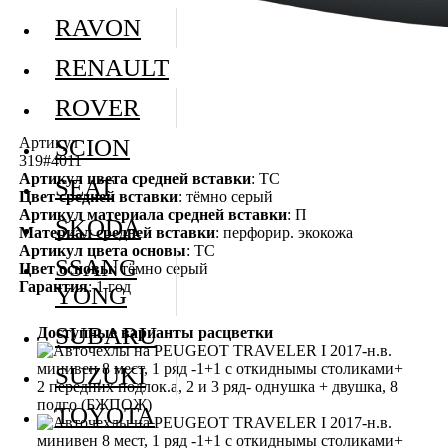
RAVON
RENAULT
ROVER
Артикул
SCION
319#4011
Артикул цвета средней вставки
: ТС
SEAT
Цвет средней вставки
: тёмно серый
Артикул материала средней вставки
: П
SKODA
Материал средней вставки
: перфорир. экокожа
Артикул цвета основы
: ТС
SSANG
Цвет основы
: тёмно серый
Гарантия
: 1 год
YONG
SUBARU
Доступные варианты расцветки
SUZUKI
TOYOTA