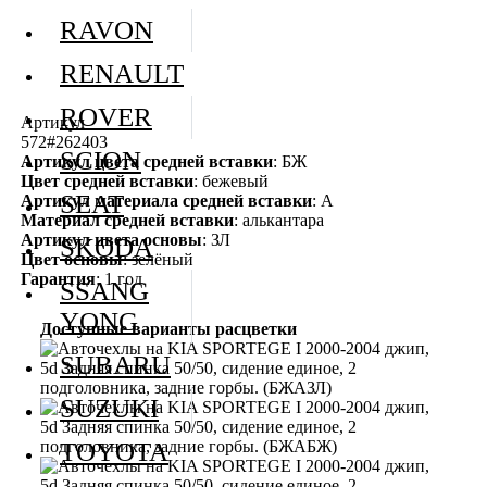
RAVON
RENAULT
ROVER
Артикул
572#262403
SCION
Артикул цвета средней вставки
: БЖ
Цвет средней вставки
: бежевый
SEAT
Артикул материала средней вставки
: А
Материал средней вставки
: алькантара
Артикул цвета основы
: ЗЛ
SKODA
Цвет основы
: зелёный
Гарантия
: 1 год
SSANG
YONG
Доступные варианты расцветки
SUBARU
SUZUKI
TOYOTA