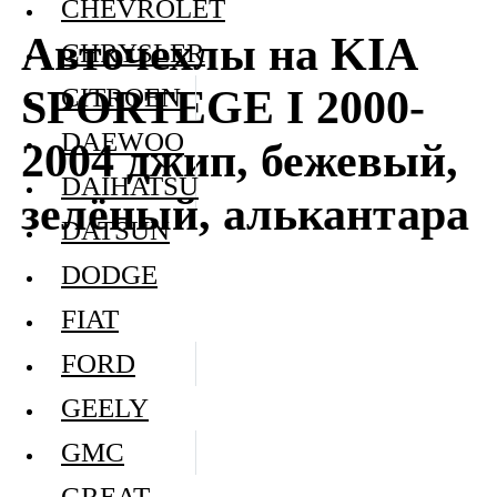
CHEVROLET
Авточехлы на KIA
CHRYSLER
SPORTEGE I 2000-
CITROEN
DAEWOO
2004 джип, бежевый,
DAIHATSU
зелёный, алькантара
DATSUN
DODGE
FIAT
FORD
GEELY
GMC
GREAT