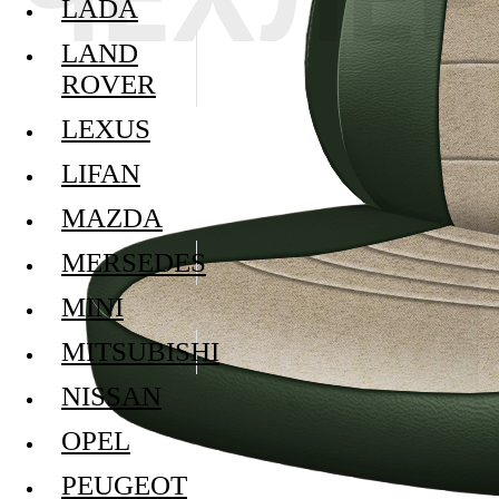
LADA
LAND
ROVER
LEXUS
LIFAN
MAZDA
MERSEDES
MINI
MITSUBISHI
NISSAN
OPEL
PEUGEOT