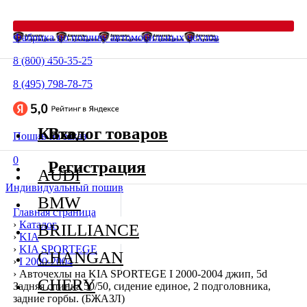
Фабрика по пошиву автомобильных чехлов
8 (800) 450-35-25
8 (495) 798-78-75
Каталог товаров
Вход
Пошив на заказ
0
Регистрация
AUDI
Индивидуальный пошив
BMW
Главная страница
›
Каталог
BRILLIANCE
›
KIA
›
KIA SPORTEGE
CHANGAN
›
I 2000-2004
›
Авточехлы на KIA SPORTEGE I 2000-2004 джип, 5d
CHERY
Задняя спинка 50/50, сидение единое, 2 подголовника,
задние горбы. (БЖАЗЛ)