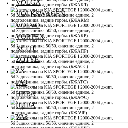
VOLGA
VOLKSWAGEN
VOLVO
VORTEX
XCITE
ZOTYE
ZX
ГАЗ
НИВА
НИВА
УАЗ