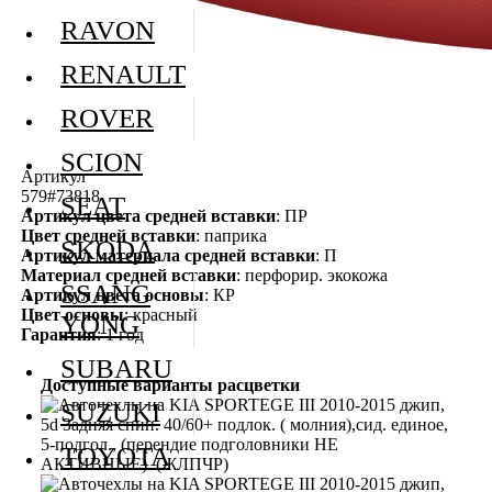
RAVON
RENAULT
ROVER
SCION
Артикул
579#73818
SEAT
Артикул цвета средней вставки
: ПР
Цвет средней вставки
: паприка
SKODA
Артикул материала средней вставки
: П
Материал средней вставки
: перфорир. экокожа
SSANG
Артикул цвета основы
: КР
Цвет основы
: красный
YONG
Гарантия
: 1 год
SUBARU
Доступные варианты расцветки
SUZUKI
TOYOTA