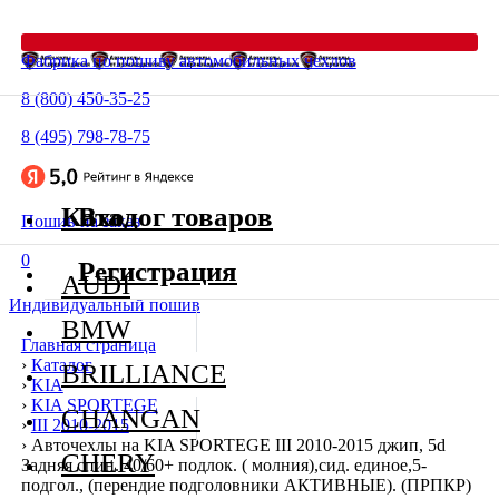
Фабрика по пошиву автомобильных чехлов
8 (800) 450-35-25
8 (495) 798-78-75
Каталог товаров
Вход
Пошив на заказ
0
Регистрация
AUDI
Индивидуальный пошив
BMW
Главная страница
›
Каталог
BRILLIANCE
›
KIA
›
KIA SPORTEGE
CHANGAN
›
III 2010-2015
›
Авточехлы на KIA SPORTEGE III 2010-2015 джип, 5d
CHERY
Задняя спин. 40/60+ подлок. ( молния),сид. единое,5-
подгол., (перендие подголовники АКТИВНЫЕ). (ПРПКР)