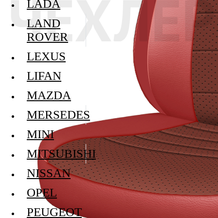
LADA
LAND
ROVER
LEXUS
LIFAN
MAZDA
MERSEDES
MINI
MITSUBISHI
NISSAN
OPEL
PEUGEOT