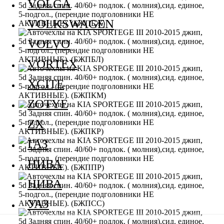
VOLGA
VOLKSWAGEN
VOLVO
VORTEX
XCITE
ZOTYE
ZX
ГАЗ
НИВА
НИВА
УАЗ