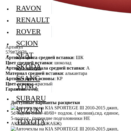
RAVON
RENAULT
ROVER
SCION
Артикул
579#73978
SEAT
Артикул цвета средней вставки
: ШК
Цвет средней вставки
: шоколад
SKODA
Артикул материала средней вставки
: А
Материал средней вставки
: алькантара
SSANG
Артикул цвета основы
: КР
Цвет основы
: красный
YONG
Гарантия
: 1 год
SUBARU
Доступные варианты расцветки
SUZUKI
TOYOTA