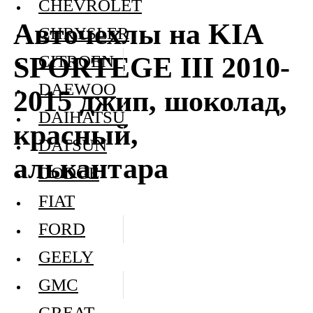
CHEVROLET
Авточехлы на KIA
CHRYSLER
SPORTEGE III 2010-
CITROEN
DAEWOO
2015 джип, шоколад,
DAIHATSU
красный,
DATSUN
алькантара
DODGE
FIAT
FORD
GEELY
GMC
GREAT