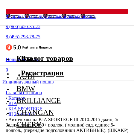
Фабрика по пошиву автомобильных чехлов
8 (800) 450-35-25
8 (495) 798-78-75
Каталог товаров
Вход
Пошив на заказ
0
Регистрация
AUDI
Индивидуальный пошив
BMW
Главная страница
›
Каталог
BRILLIANCE
›
KIA
›
KIA SPORTEGE
CHANGAN
›
III 2010-2015
›
Авточехлы на KIA SPORTEGE III 2010-2015 джип, 5d
CHERY
Задняя спин. 40/60+ подлок. ( молния),сид. единое,5-
подгол., (перендие подголовники АКТИВНЫЕ). (ШКАКР)