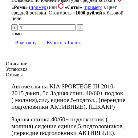
Возможно исполнение фактуры средней вставки
«Ромб»
(
пример
) или
«Соты»
(
пример
) в цвет
средней вставки. Стоимость
+1000 рублей
к базовой
цене.
‹
›
комп
В корзину
Купить в 1 клик
Описание
Установка
Отзывы
Авточехлы на KIA SPORTEGE III 2010-
2015 джип, 5d Задняя спин. 40/60+ подлок.
( молния),сид. единое,5-подгол., (перендие
подголовники АКТИВНЫЕ). (ШКАКР)
Задняя спинка 40/60+ подлокотник (
молния),сидение единое,5-подголовников,
(перендие подголовники АКТИВНЫЕ).