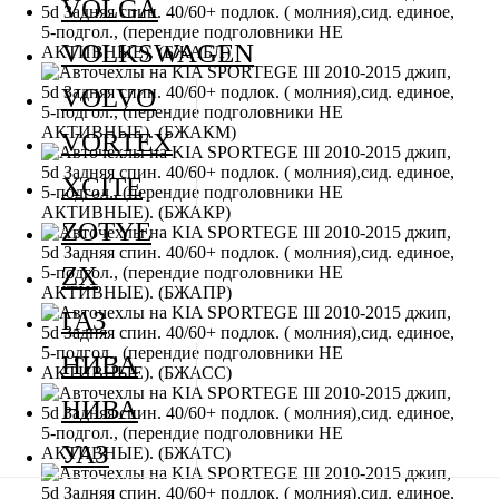
VOLGA
VOLKSWAGEN
VOLVO
VORTEX
XCITE
ZOTYE
ZX
ГАЗ
НИВА
НИВА
УАЗ