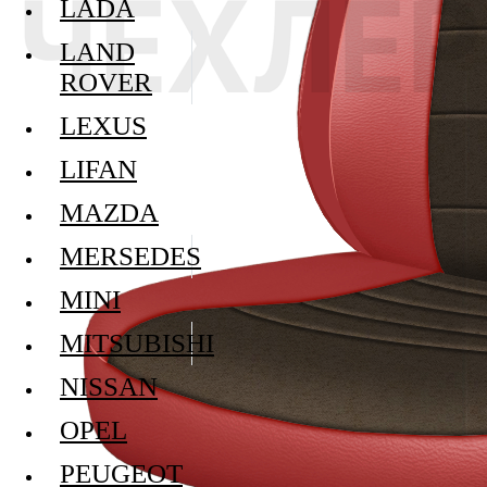
LADA
LAND
ROVER
LEXUS
LIFAN
MAZDA
MERSEDES
MINI
MITSUBISHI
NISSAN
OPEL
PEUGEOT