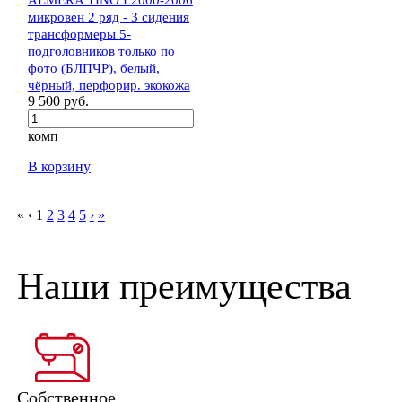
микровен 2 ряд - 3 сидения
трансформеры 5-
подголовников только по
фото (БЛПЧР), белый,
чёрный, перфорир. экокожа
9 500 руб.
комп
В корзину
«
‹
1
2
3
4
5
›
»
Наши преимущества
Собственное