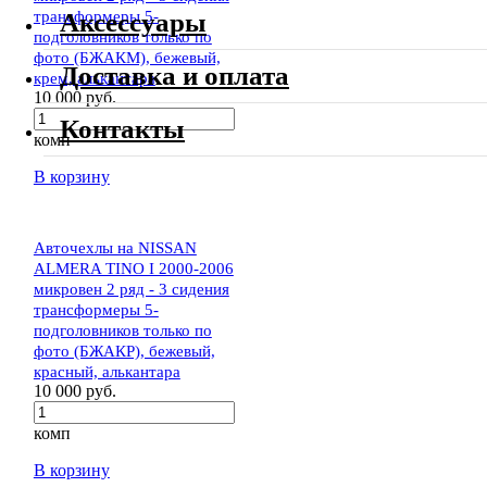
трансформеры 5-
Аксессуары
подголовников только по
фото (БЖАКМ), бежевый,
Доставка и оплата
крем, алькантара
10 000 руб.
Контакты
комп
В корзину
Авточехлы на NISSAN
ALMERA TINO I 2000-2006
микровен 2 ряд - 3 сидения
трансформеры 5-
подголовников только по
фото (БЖАКР), бежевый,
красный, алькантара
10 000 руб.
комп
В корзину