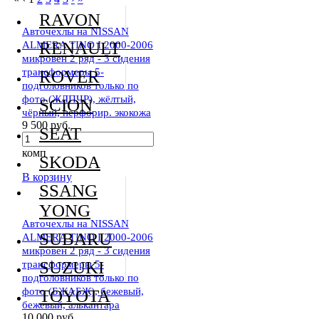
RAVON
Авточехлы на NISSAN
ALMERA TINO I 2000-2006
RENAULT
микровен 2 ряд - 3 сидения
трансформеры 5-
ROVER
подголовников только по
фото (ЖЛПЧР), жёлтый,
SCION
чёрный, перфорир. экокожа
9 500 руб.
SEAT
комп
SKODA
В корзину
SSANG
YONG
Авточехлы на NISSAN
SUBARU
ALMERA TINO I 2000-2006
микровен 2 ряд - 3 сидения
трансформеры 5-
SUZUKI
подголовников только по
фото (БЖАБЖ), бежевый,
TOYOTA
бежевый, алькантара
10 000 руб.