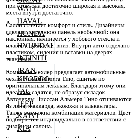
при этом она достаточно широкая и высокая,
WALL
места внутри достаточно.
HAVAL
Салон сочетает комфорт и стиль. Дизайнеры
сделали переднюю панель необычной: она
HONDA
наклонная, начинается у лобового стекла и
HYUNDAI
плавно спускается вниз. Внутри авто отделано
пластиком, сидения и вставки на дверях –
INFINITI
тканевые.
IRAN
Компания Чехлер предлагает автомобильные
KHODRO
чехлы Nissan Almera Tino, сшитые по
оригинальным лекалам. Благодаря этому они
JAC
идеально садятся, не образуя складок.
Авточехлы Нисссан Альмера Тино отшиваются
JEEP
из льна, жаккарда, экокожи и алькантары.
Также возможна комбинация материалов. Цвет
KAIYI
подбирается индивидуально в соответствии с
дизайном салона.
KIA