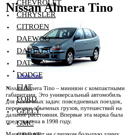
CHEVROLET
Nissan Almera Tino
CHRYSLER
CITROEN
DAEWOO
DAIHATSU
DATSUN
DODGE
I 2000-2006
FIAT
Nissan Almera Tino – минивэн с компактными
габаритами. Это универсальный автомобиль
FORD
для различных задач: повседневных поездок,
перевозки объемных грузов, путешествий на
GEELY
дальние расстояния. Впервые эта марка была
представлена в 1998 году.
GMC
Машина имеет не слишком большую длину,
GREAT