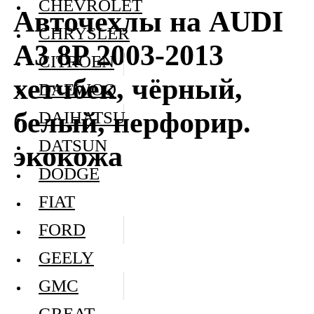
CHEVROLET
Авточехлы на AUDI
CHRYSLER
A3 8P 2003-2013
CITROEN
хетчбек, чёрный,
DAEWOO
белый, перфорир.
DAIHATSU
DATSUN
экокожа
DODGE
FIAT
FORD
GEELY
GMC
GREAT