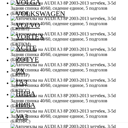
VOLGA
VOLKSWAGEN
VOLVO
VORTEX
XCITE
ZOTYE
ZX
ГАЗ
НИВА
НИВА
УАЗ