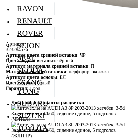
RAVON
RENAULT
ROVER
Артикул
SCION
3232#4576
Артикул цвета средней вставки
: ЧР
SEAT
Цвет средней вставки
: чёрный
Артикул материала средней вставки
: П
SKODA
Материал средней вставки
: перфорир. экокожа
Артикул цвета основы
: БЛ
SSANG
Цвет основы
: белый
Гарантия
: 1 год
YONG
SUBARU
Доступные варианты расцветки
SUZUKI
TOYOTA