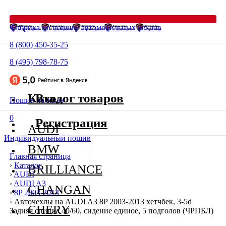
Фабрика по пошиву автомобильных чехлов
8 (800) 450-35-25
8 (495) 798-78-75
Каталог товаров
Вход
Пошив на заказ
0
Регистрация
AUDI
Индивидуальный пошив
BMW
Главная страница
›
Каталог
BRILLIANCE
›
AUDI
›
AUDI A3
CHANGAN
›
8P 2003-2013
›
Авточехлы на AUDI A3 8P 2003-2013 хетчбек, 3-5d
CHERY
Задняя спинка 40/60, сидение единое, 5 подголов (ЧРПБЛ)