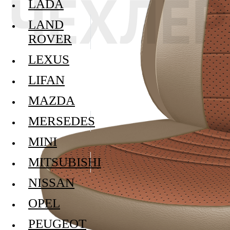
LADA
LAND
ROVER
LEXUS
LIFAN
MAZDA
MERSEDES
MINI
MITSUBISHI
NISSAN
OPEL
PEUGEOT