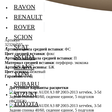
RAVON
RENAULT
ROVER
SCION
Артикул
3232#4555
SEAT
Артикул цвета средней вставки
: ФС
Цвет средней вставки
: фокс
SKODA
Артикул материала средней вставки
: П
Материал средней вставки
: перфорир. экокожа
SSANG
Артикул цвета основы
: БЖ
Цвет основы
: бежевый
YONG
Гарантия
: 1 год
SUBARU
Доступные варианты расцветки
SUZUKI
TOYOTA