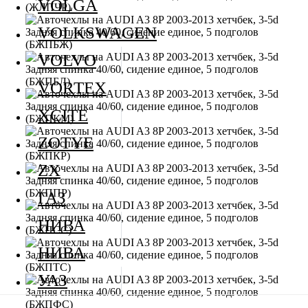
VOLGA
VOLKSWAGEN
VOLVO
VORTEX
XCITE
ZOTYE
ZX
ГАЗ
НИВА
НИВА
УАЗ