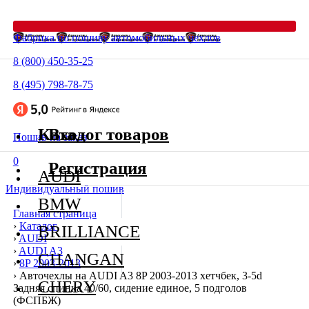
Фабрика по пошиву автомобильных чехлов
8 (800) 450-35-25
8 (495) 798-78-75
Каталог товаров
Вход
Пошив на заказ
0
Регистрация
AUDI
Индивидуальный пошив
BMW
Главная страница
›
Каталог
BRILLIANCE
›
AUDI
›
AUDI A3
CHANGAN
›
8P 2003-2013
›
Авточехлы на AUDI A3 8P 2003-2013 хетчбек, 3-5d
CHERY
Задняя спинка 40/60, сидение единое, 5 подголов
(ФСПБЖ)