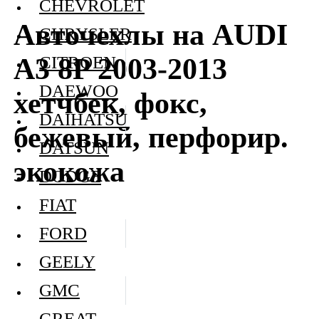
CHEVROLET
Авточехлы на AUDI
CHRYSLER
A3 8P 2003-2013
CITROEN
DAEWOO
хетчбек, фокс,
DAIHATSU
бежевый, перфорир.
DATSUN
экокожа
DODGE
FIAT
FORD
GEELY
GMC
GREAT