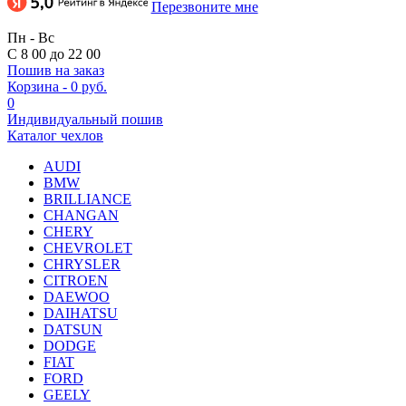
Перезвоните мне
Пн - Вс
С 8 00 до 22 00
Пошив на заказ
Корзина
-
0 руб.
0
Индивидуальный пошив
Каталог чехлов
AUDI
BMW
BRILLIANCE
CHANGAN
CHERY
CHEVROLET
CHRYSLER
CITROEN
DAEWOO
DAIHATSU
DATSUN
DODGE
FIAT
FORD
GEELY