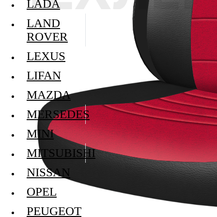
LADA
LAND
ROVER
LEXUS
LIFAN
MAZDA
MERSEDES
MINI
MITSUBISHI
NISSAN
OPEL
PEUGEOT