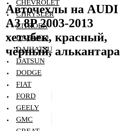
CHEVROLET
Авточехлы на AUDI
CHRYSLER
A3 8P 2003-2013
CITROEN
хетчбек, красный,
DAEWOO
чёрный, алькантара
DAIHATSU
DATSUN
DODGE
FIAT
FORD
GEELY
GMC
GREAT