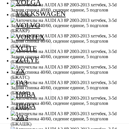
VOLGA
VOLKSWAGEN
VOLVO
VORTEX
XCITE
ZOTYE
ZX
ГАЗ
НИВА
НИВА
УАЗ