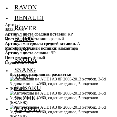
RAVON
RENAULT
Артикул
ROVER
3232#4383
Артикул цвета средней вставки
: КР
SCION
Цвет средней вставки
: красный
Артикул материала средней вставки
: А
SEAT
Материал средней вставки
: алькантара
Артикул цвета основы
: ЧР
Цвет основы
: чёрный
SKODA
Гарантия
: 1 год
SSANG
Доступные варианты расцветки
YONG
SUBARU
SUZUKI
TOYOTA