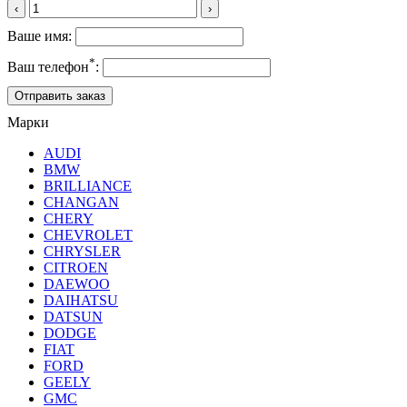
‹
›
Ваше имя:
*
Ваш телефон
:
Марки
AUDI
BMW
BRILLIANCE
CHANGAN
CHERY
CHEVROLET
CHRYSLER
CITROEN
DAEWOO
DAIHATSU
DATSUN
DODGE
FIAT
FORD
GEELY
GMC