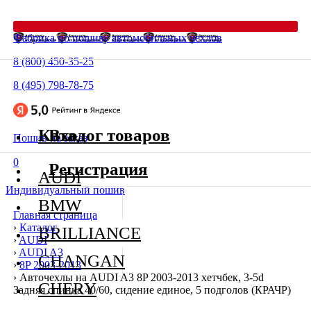
Фабрика по пошиву автомобильных чехлов
8 (800) 450-35-25
8 (495) 798-78-75
Каталог товаров
Вход
Пошив на заказ
0
Регистрация
AUDI
Индивидуальный пошив
BMW
Главная страница
›
Каталог
BRILLIANCE
›
AUDI
›
AUDI A3
CHANGAN
›
8P 2003-2013
›
Авточехлы на AUDI A3 8P 2003-2013 хетчбек, 3-5d
CHERY
Задняя спинка 40/60, сидение единое, 5 подголов (КРАЧР)