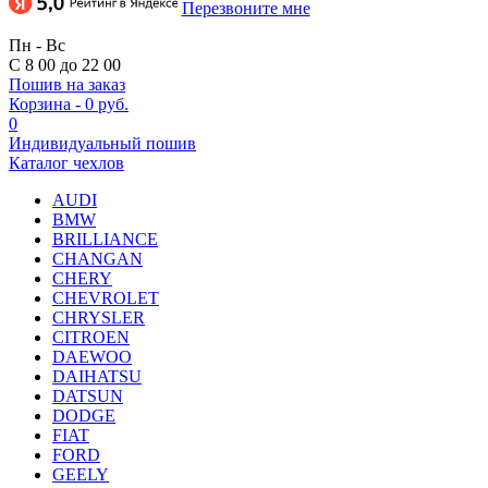
Перезвоните мне
Пн - Вс
С 8 00 до 22 00
Пошив на заказ
Корзина
-
0 руб.
0
Индивидуальный пошив
Каталог чехлов
AUDI
BMW
BRILLIANCE
CHANGAN
CHERY
CHEVROLET
CHRYSLER
CITROEN
DAEWOO
DAIHATSU
DATSUN
DODGE
FIAT
FORD
GEELY