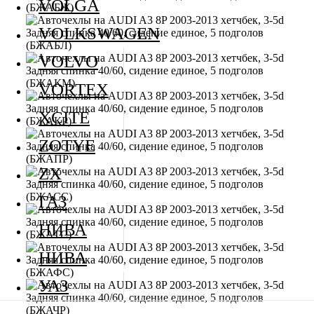
VOLGA
VOLKSWAGEN
VOLVO
VORTEX
XCITE
ZOTYE
ZX
ГАЗ
НИВА
НИВА
УАЗ