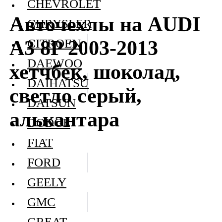
CHEVROLET
Авточехлы на AUDI
CHRYSLER
A3 8P 2003-2013
CITROEN
DAEWOO
хетчбек, шоколад,
DAIHATSU
светло серый,
DATSUN
алькантара
DODGE
FIAT
FORD
GEELY
GMC
GREAT