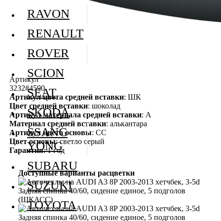
RAVON
RENAULT
ROVER
SCION
Артикул
3232#4590
SEAT
Артикул цвета средней вставки
: ШК
Цвет средней вставки
: шоколад
SKODA
Артикул материала средней вставки
: А
Материал средней вставки
: алькантара
SSANG
Артикул цвета основы
: СС
Цвет основы
: светло серый
YONG
Гарантия
: 1 год
SUBARU
Доступные варианты расцветки
SUZUKI
TOYOTA