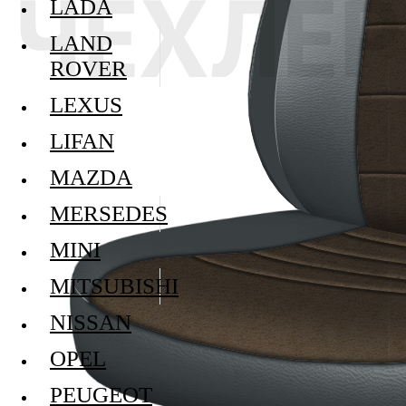
LADA
LAND
ROVER
LEXUS
LIFAN
MAZDA
MERSEDES
MINI
MITSUBISHI
NISSAN
OPEL
PEUGEOT