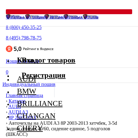
Фабрика по пошиву автомобильных чехлов
8 (800) 450-35-25
8 (495) 798-78-75
Каталог товаров
Вход
Пошив на заказ
0
Регистрация
AUDI
Индивидуальный пошив
BMW
Главная страница
›
Каталог
BRILLIANCE
›
AUDI
›
AUDI A3
CHANGAN
›
8P 2003-2013
›
Авточехлы на AUDI A3 8P 2003-2013 хетчбек, 3-5d
CHERY
Задняя спинка 40/60, сидение единое, 5 подголов
(ШКАСС)